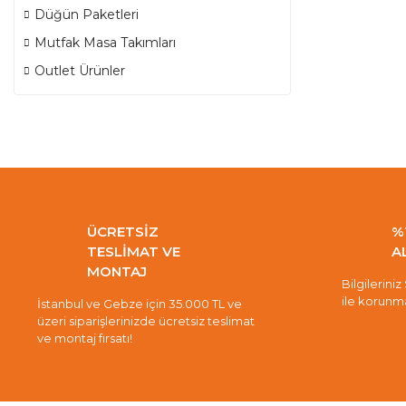
Düğün Paketleri
Mutfak Masa Takımları
Outlet Ürünler
ÜCRETSİZ
%
TESLİMAT VE
A
MONTAJ
Bilgileriniz
ile korunm
İstanbul ve Gebze için 35.000 TL ve
üzeri siparişlerinizde ücretsiz teslimat
ve montaj fırsatı!