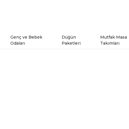
Genç ve Bebek
Düğün
Mutfak Masa
Odaları
Paketleri
Takımları
ı
Genç Odaları
rı
Bebek Odaları
şe Takımları
Ranzalar
odeller