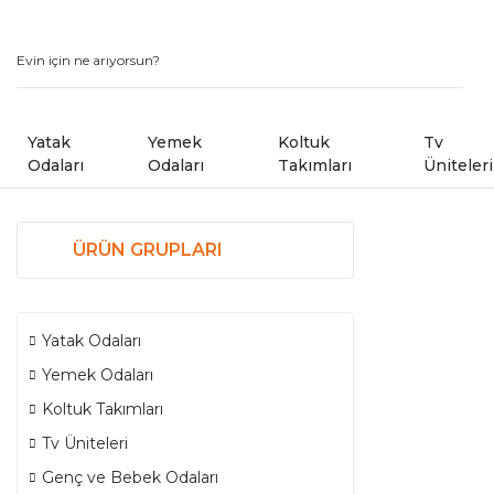
Yatak
Yemek
Koltuk
Tv
Odaları
Odaları
Takımları
Üniteleri
Modern Yatak Odaları
ÜRÜN GRUPLARI
Modern Yemek Odaları
Modern Koltuk Takımlar
Country Yatak Odaları
Kampanyalı Yemek Odaları
Avangard Koltuk Takımla
Yatak Odaları
Kampanyalı Yatak Odaları
Sandalye ve Banklar
Kampanyalı Koltuk ve Kö
Yemek Odaları
Koltuk Takımları
Shoowrom da Bulunan M
Tv Üniteleri
Köşe Koltuk Takımları
Genç ve Bebek Odaları