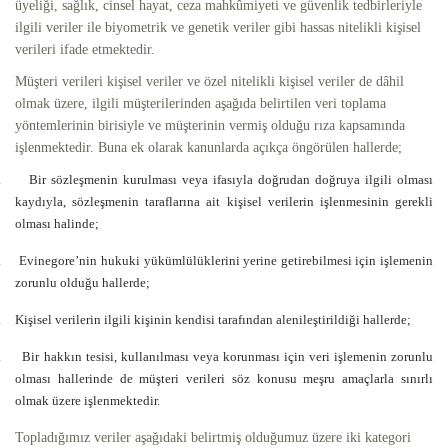
üyeliği, sağlık, cinsel hayat, ceza mahkûmiyeti ve güvenlik tedbirleriyle
ilgili veriler ile biyometrik ve genetik veriler gibi hassas nitelikli kişisel
verileri ifade etmektedir.
Müşteri verileri kişisel veriler ve özel nitelikli kişisel veriler de dâhil
olmak üzere, ilgili müşterilerinden aşağıda belirtilen veri toplama
yöntemlerinin birisiyle ve müşterinin vermiş olduğu rıza kapsamında
işlenmektedir. Buna ek olarak kanunlarda açıkça öngörülen hallerde;
.
Bir sözleşmenin kurulması veya ifasıyla doğrudan doğruya ilgili olması
kaydıyla, sözleşmenin taraflarına ait kişisel verilerin işlenmesinin gerekli
olması halinde;
.
Evinegore’nin hukuki yükümlülüklerini yerine getirebilmesi için işlemenin
zorunlu olduğu hallerde;
.
Kişisel verilerin ilgili kişinin kendisi tarafından alenileştirildiği hallerde;
.
Bir hakkın tesisi, kullanılması veya korunması için veri işlemenin zorunlu
olması hallerinde de müşteri verileri söz konusu meşru amaçlarla sınırlı
olmak üzere işlenmektedir.
Topladığımız veriler aşağıdaki belirtmiş olduğumuz üzere iki kategori