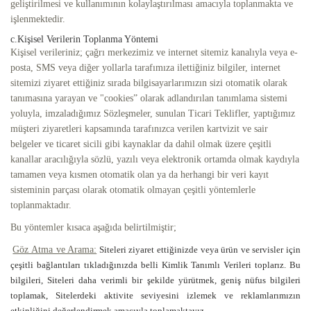
geliştirilmesi ve kullanımının kolaylaştırılması amacıyla toplanmakta ve
işlenmektedir.
c.Kişisel Verilerin Toplanma Yöntemi
Kişisel verileriniz; çağrı merkezimiz ve internet sitemiz kanalıyla veya e-
posta, SMS veya diğer yollarla tarafımıza ilettiğiniz bilgiler, internet
sitemizi ziyaret ettiğiniz sırada bilgisayarlarımızın sizi otomatik olarak
tanımasına yarayan ve "cookies” olarak adlandırılan tanımlama sistemi
yoluyla, imzaladığımız Sözleşmeler, sunulan Ticari Teklifler, yaptığımız
müşteri ziyaretleri kapsamında tarafınızca verilen kartvizit ve sair
belgeler ve ticaret sicili gibi kaynaklar da dahil olmak üzere çeşitli
kanallar aracılığıyla sözlü, yazılı veya elektronik ortamda olmak kaydıyla
tamamen veya kısmen otomatik olan ya da herhangi bir veri kayıt
sisteminin parçası olarak otomatik olmayan çeşitli yöntemlerle
toplanmaktadır.
Bu yöntemler kısaca aşağıda belirtilmiştir;
Göz Atma ve Arama:
Siteleri ziyaret ettiğinizde veya ürün ve servisler için
çeşitli bağlantıları tıkladığınızda belli Kimlik Tanımlı Verileri toplarız. Bu
bilgileri, Siteleri daha verimli bir şekilde yürütmek, geniş nüfus bilgileri
toplamak, Sitelerdeki aktivite seviyesini izlemek ve reklamlarımızın