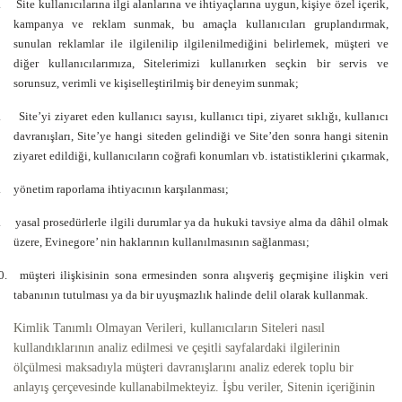
.
Site kullanıcılarına ilgi alanlarına ve ihtiyaçlarına uygun, kişiye özel içerik,
kampanya ve reklam sunmak, bu amaçla kullanıcıları gruplandırmak,
sunulan reklamlar ile ilgilenilip ilgilenilmediğini belirlemek, müşteri ve
diğer kullanıcılarımıza, Sitelerimizi kullanırken seçkin bir servis ve
sorunsuz, verimli ve kişiselleştirilmiş bir deneyim sunmak;
.
Site’yi ziyaret eden kullanıcı sayısı, kullanıcı tipi, ziyaret sıklığı, kullanıcı
davranışları, Site’ye hangi siteden gelindiği ve Site’den sonra hangi sitenin
ziyaret edildiği, kullanıcıların coğrafi konumları vb. istatistiklerini çıkarmak,
.
yönetim raporlama ihtiyacının karşılanması;
.
yasal prosedürlerle ilgili durumlar ya da hukuki tavsiye alma da dâhil olmak
üzere, Evinegore’ nin haklarının kullanılmasının sağlanması;
0.
müşteri ilişkisinin sona ermesinden sonra alışveriş geçmişine ilişkin veri
tabanının tutulması ya da bir uyuşmazlık halinde delil olarak kullanmak.
Kimlik Tanımlı Olmayan Verileri, kullanıcıların Siteleri nasıl
kullandıklarının analiz edilmesi ve çeşitli sayfalardaki ilgilerinin
ölçülmesi maksadıyla müşteri davranışlarını analiz ederek toplu bir
anlayış çerçevesinde kullanabilmekteyiz. İşbu veriler, Sitenin içeriğinin