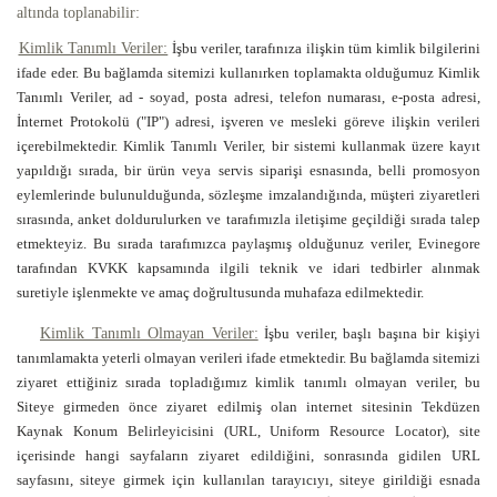
altında toplanabilir:
Kimlik Tanımlı Veriler:
İşbu veriler, tarafınıza ilişkin tüm kimlik bilgilerini
ifade eder. Bu bağlamda sitemizi kullanırken toplamakta olduğumuz Kimlik
Tanımlı Veriler, ad - soyad, posta adresi, telefon numarası, e-posta adresi,
İnternet Protokolü ("IP") adresi, işveren ve mesleki göreve ilişkin verileri
içerebilmektedir. Kimlik Tanımlı Veriler, bir sistemi kullanmak üzere kayıt
yapıldığı sırada, bir ürün veya servis siparişi esnasında, belli promosyon
eylemlerinde bulunulduğunda, sözleşme imzalandığında, müşteri ziyaretleri
sırasında, anket doldurulurken ve tarafımızla iletişime geçildiği sırada talep
etmekteyiz. Bu sırada tarafımızca paylaşmış olduğunuz veriler, Evinegore
tarafından KVKK kapsamında ilgili teknik ve idari tedbirler alınmak
suretiyle işlenmekte ve amaç doğrultusunda muhafaza edilmektedir.
Kimlik Tanımlı Olmayan Veriler:
İşbu veriler, başlı başına bir kişiyi
tanımlamakta yeterli olmayan verileri ifade etmektedir. Bu bağlamda sitemizi
ziyaret ettiğiniz sırada topladığımız kimlik tanımlı olmayan veriler, bu
Siteye girmeden önce ziyaret edilmiş olan internet sitesinin Tekdüzen
Kaynak Konum Belirleyicisini (URL, Uniform Resource Locator), site
içerisinde hangi sayfaların ziyaret edildiğini, sonrasında gidilen URL
sayfasını, siteye girmek için kullanılan tarayıcıyı, siteye girildiği esnada