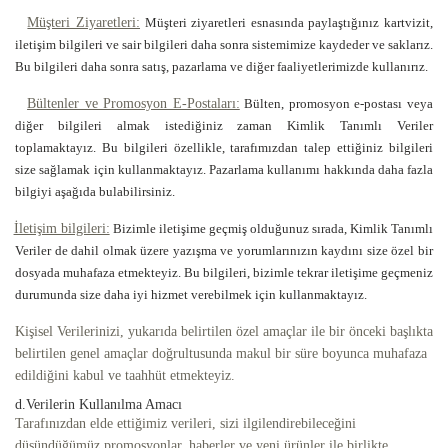
Müşteri Ziyaretleri:
Müşteri ziyaretleri esnasında paylaştığınız kartvizit,
iletişim bilgileri ve sair bilgileri daha sonra sistemimize kaydeder ve saklarız.
Bu bilgileri daha sonra satış, pazarlama ve diğer faaliyetlerimizde kullanırız.
Bültenler ve Promosyon E-Postaları:
Bülten, promosyon e-postası veya
diğer bilgileri almak istediğiniz zaman Kimlik Tanımlı Veriler
toplamaktayız. Bu bilgileri özellikle, tarafımızdan talep ettiğiniz bilgileri
size sağlamak için kullanmaktayız. Pazarlama kullanımı hakkında daha fazla
bilgiyi aşağıda bulabilirsiniz.
İletişim bilgileri:
Bizimle iletişime geçmiş olduğunuz sırada, Kimlik Tanımlı
Veriler de dahil olmak üzere yazışma ve yorumlarınızın kaydını size özel bir
dosyada muhafaza etmekteyiz. Bu bilgileri, bizimle tekrar iletişime geçmeniz
durumunda size daha iyi hizmet verebilmek için kullanmaktayız.
Kişisel Verilerinizi, yukarıda belirtilen özel amaçlar ile bir önceki başlıkta
belirtilen genel amaçlar doğrultusunda makul bir süre boyunca muhafaza
edildiğini kabul ve taahhüt etmekteyiz.
d.Verilerin Kullanılma Amacı
Tarafınızdan elde ettiğimiz verileri, sizi ilgilendirebileceğini
düşündüğümüz promosyonlar, haberler ve yeni ürünler ile birlikte