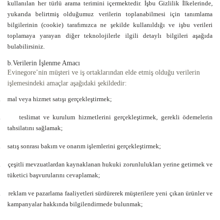
kullanılan her türlü arama terimini içermektedir. İşbu Gizlilik İlkelerinde,
yukarıda belirtmiş olduğumuz verilerin toplanabilmesi için tanımlama
bilgilerinin (cookie) tarafımızca ne şekilde kullanıldığı ve işbu verileri
toplamaya yarayan diğer teknolojilerle ilgili detaylı bilgileri aşağıda
bulabilirsiniz.
b.Verilerin İşlenme Amacı
Evinegore’nin müşteri ve iş ortaklarından elde etmiş olduğu verilerin
işlemesindeki amaçlar aşağıdaki şekildedir:
.
mal veya hizmet satışı gerçekleştirmek;
.
teslimat ve kurulum hizmetlerini gerçekleştirmek, gerekli ödemelerin
tahsilatını sağlamak;
.
satış sonrası bakım ve onarım işlemlerini gerçekleştirmek;
.
çeşitli mevzuatlardan kaynaklanan hukuki zorunlulukları yerine getirmek ve
tüketici başvurularını cevaplamak;
.
reklam ve pazarlama faaliyetleri sürdürerek müşterilere yeni çıkan ürünler ve
kampanyalar hakkında bilgilendirmede bulunmak;