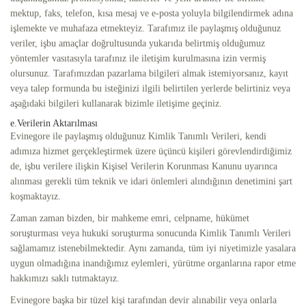
mektup, faks, telefon, kısa mesaj ve e-posta yoluyla bilgilendirmek adına
işlemekte ve muhafaza etmekteyiz. Tarafımız ile paylaşmış olduğunuz
veriler, işbu amaçlar doğrultusunda yukarıda belirtmiş olduğumuz
yöntemler vasıtasıyla tarafınız ile iletişim kurulmasına izin vermiş
olursunuz. Tarafımızdan pazarlama bilgileri almak istemiyorsanız, kayıt
veya talep formunda bu isteğinizi ilgili belirtilen yerlerde belirtiniz veya
aşağıdaki bilgileri kullanarak bizimle iletişime geçiniz.
e.Verilerin Aktarılması
Evinegore ile paylaşmış olduğunuz Kimlik Tanımlı Verileri, kendi
adımıza hizmet gerçekleştirmek üzere üçüncü kişileri görevlendirdiğimiz
de, işbu verilere ilişkin Kişisel Verilerin Korunması Kanunu uyarınca
alınması gerekli tüm teknik ve idari önlemleri alındığının denetimini şart
koşmaktayız.
Zaman zaman bizden, bir mahkeme emri, celpname, hükümet
soruşturması veya hukuki soruşturma sonucunda Kimlik Tanımlı Verileri
sağlamamız istenebilmektedir. Aynı zamanda, tüm iyi niyetimizle yasalara
uygun olmadığına inandığımız eylemleri, yürütme organlarına rapor etme
hakkımızı saklı tutmaktayız.
Evinegore başka bir tüzel kişi tarafından devir alınabilir veya onlarla