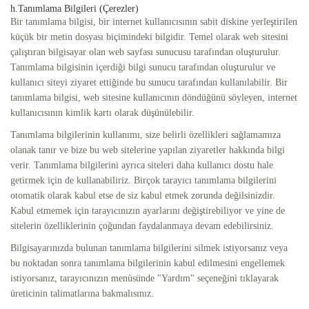
h.Tanımlama Bilgileri (Çerezler)
Bir tanımlama bilgisi, bir internet kullanıcısının sabit diskine yerleştirilen
küçük bir metin dosyası biçimindeki bilgidir. Temel olarak web sitesini
çalıştıran bilgisayar olan web sayfası sunucusu tarafından oluşturulur.
Tanımlama bilgisinin içerdiği bilgi sunucu tarafından oluşturulur ve
kullanıcı siteyi ziyaret ettiğinde bu sunucu tarafından kullanılabilir. Bir
tanımlama bilgisi, web sitesine kullanıcının döndüğünü söyleyen, internet
kullanıcısının kimlik kartı olarak düşünülebilir.
Tanımlama bilgilerinin kullanımı, size belirli özellikleri sağlamamıza
olanak tanır ve bize bu web sitelerine yapılan ziyaretler hakkında bilgi
verir. Tanımlama bilgilerini ayrıca siteleri daha kullanıcı dostu hale
getirmek için de kullanabiliriz. Birçok tarayıcı tanımlama bilgilerini
otomatik olarak kabul etse de siz kabul etmek zorunda değilsinizdir.
Kabul etmemek için tarayıcınızın ayarlarını değiştirebiliyor ve yine de
sitelerin özelliklerinin çoğundan faydalanmaya devam edebilirsiniz.
Bilgisayarınızda bulunan tanımlama bilgilerini silmek istiyorsanız veya
bu noktadan sonra tanımlama bilgilerinin kabul edilmesini engellemek
istiyorsanız, tarayıcınızın menüsünde "Yardım" seçeneğini tıklayarak
üreticinin talimatlarına bakmalısınız.