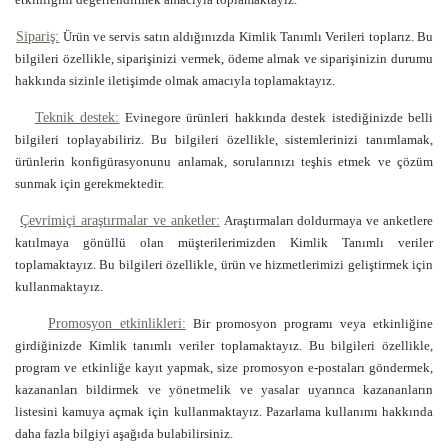
etkinliğini değerlendirmek amacıyla toplamaktayız.
Sipariş:
Ürün ve servis satın aldığınızda Kimlik Tanımlı Verileri toplarız. Bu
bilgileri özellikle, siparişinizi vermek, ödeme almak ve siparişinizin durumu
hakkında sizinle iletişimde olmak amacıyla toplamaktayız.
Teknik destek:
Evinegore ürünleri hakkında destek istediğinizde belli
bilgileri toplayabiliriz. Bu bilgileri özellikle, sistemlerinizi tanımlamak,
ürünlerin konfigürasyonunu anlamak, sorularınızı teşhis etmek ve çözüm
sunmak için gerekmektedir.
Çevrimiçi araştırmalar ve anketler:
Araştırmaları doldurmaya ve anketlere
katılmaya gönüllü olan müşterilerimizden Kimlik Tanımlı veriler
toplamaktayız. Bu bilgileri özellikle, ürün ve hizmetlerimizi geliştirmek için
kullanmaktayız.
Promosyon etkinlikleri:
Bir promosyon programı veya etkinliğine
girdiğinizde Kimlik tanımlı veriler toplamaktayız. Bu bilgileri özellikle,
program ve etkinliğe kayıt yapmak, size promosyon e-postaları göndermek,
kazananları bildirmek ve yönetmelik ve yasalar uyarınca kazananların
listesini kamuya açmak için kullanmaktayız. Pazarlama kullanımı hakkında
daha fazla bilgiyi aşağıda bulabilirsiniz.