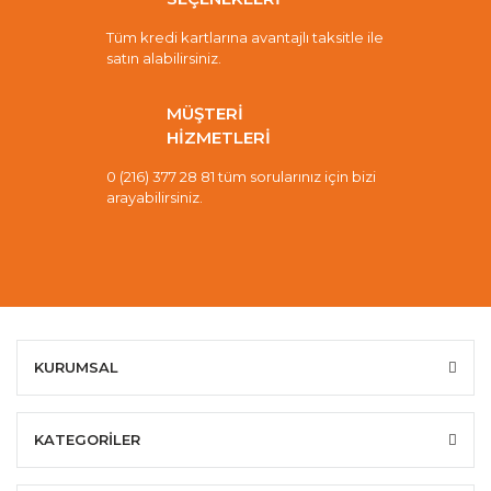
Tüm kredi kartlarına avantajlı taksitle ile
satın alabilirsiniz.
MÜŞTERİ
HİZMETLERİ
0 (216) 377 28 81 tüm sorularınız için bizi
arayabilirsiniz.
KURUMSAL
KATEGORİLER