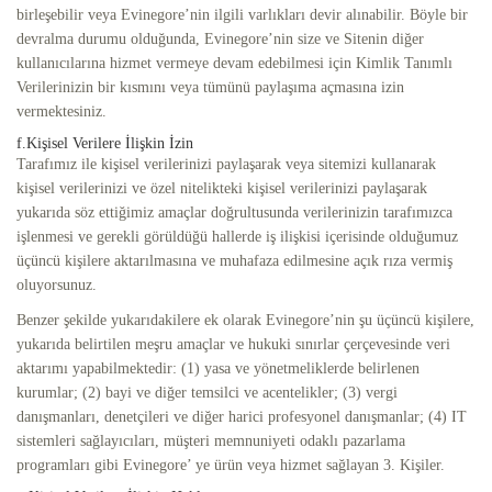
birleşebilir veya Evinegore’nin ilgili varlıkları devir alınabilir. Böyle bir
devralma durumu olduğunda, Evinegore’nin size ve Sitenin diğer
kullanıcılarına hizmet vermeye devam edebilmesi için Kimlik Tanımlı
Verilerinizin bir kısmını veya tümünü paylaşıma açmasına izin
vermektesiniz.
f.Kişisel Verilere İlişkin İzin
Tarafımız ile kişisel verilerinizi paylaşarak veya sitemizi kullanarak
kişisel verilerinizi ve özel nitelikteki kişisel verilerinizi paylaşarak
yukarıda söz ettiğimiz amaçlar doğrultusunda verilerinizin tarafımızca
işlenmesi ve gerekli görüldüğü hallerde iş ilişkisi içerisinde olduğumuz
üçüncü kişilere aktarılmasına ve muhafaza edilmesine açık rıza vermiş
oluyorsunuz.
Benzer şekilde yukarıdakilere ek olarak Evinegore’nin şu üçüncü kişilere,
yukarıda belirtilen meşru amaçlar ve hukuki sınırlar çerçevesinde veri
aktarımı yapabilmektedir: (1) yasa ve yönetmeliklerde belirlenen
kurumlar; (2) bayi ve diğer temsilci ve acentelikler; (3) vergi
danışmanları, denetçileri ve diğer harici profesyonel danışmanlar; (4) IT
sistemleri sağlayıcıları, müşteri memnuniyeti odaklı pazarlama
programları gibi Evinegore’ ye ürün veya hizmet sağlayan 3. Kişiler.