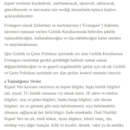
kişisel verilerini kaydedecek, sınıflandıracak, işleyecek, saklayacak,
güncelleyecek ve mevzuatın izin verdiği durumlarda üçüncü kişilere
açıklayabilecektir.
Evinegore olarak Şirketimiz ve markalarımız ("Evinegore”) ilişkimiz
süresince toplanan verileri Gizlilik Kurallarımızda belirtilen şekilde
toplayabileceğini, kullanabileceğini ve ifşa edebileceğini kabul etmekte
ve onaylamaktasınız.
İşbu Gizlilik ve Çerez Politikası içerisinde yer alan Gizlilik Kurallarının
Evinegore tarafından gerekli görüldüğü hallerde zaman zaman
değiştirilebileceğini ve en geçerli uygulanabilir şartlar için sık sık Gizlilik
ve Çerez Politikası içerisinde yer alan şartları kontrol etmenizi öneririz.
a.Topladığımız Veriler
Kişisel Veri kavramı tarafınıza ait kişisel bilgiler, başta kimlik bilgileri
(ad, soyad, TC kimlik numarası vs) olmak üzere, IP, adres ve telefon
bilgileri, araç ve plaka bilgileri, banka hesap bilgileri, aile durum
bilgileri, ses ve görüntü gibi sizin belirlenmenizi veya belirlenebilir
olmanızı sağlayacak her türlü bilgiyi ifade etmektedir. Özel Nitelikli
Kişisel Veri ise ırk, etnik köken, siyasi düşünce, felsefi inanç, din,
mezhep veya diğer inançlar, kılık ve kıyafet, dernek, vakıf ya da sendika