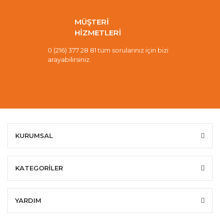
MÜŞTERİ
HİZMETLERİ
0 (216) 377 28 81 tüm sorularınız için bizi
arayabilirsiniz.
KURUMSAL
KATEGORİLER
YARDIM