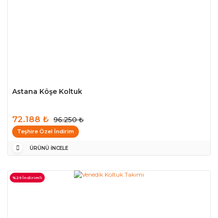
Astana Köşe Koltuk
72.188 ₺
96.250 ₺
Teşhire Özel İndirim
ÜRÜNÜ İNCELE
%29 İndirimli