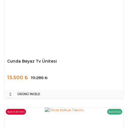
Cunda Beyaz Tv Ünitesi
13.500 ₺
19.286 ₺
ÜRÜNÜ İNCELE
%25 İndirimli
Son Ürün