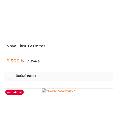
Nova Ekru Tv Ünitesi
9.500 ₺
7.074 ₺
ÜRÜNÜ İNCELE
%25 İndirimli