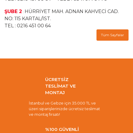
ŞUBE 2
HÜRRİYET MAH. ADNAN KAHVECİ CAD.
:
NO: 115 KARTAL/İST.
TEL : 0216 451 00 64
Tüm Sayfalar
ÜCRETSİZ
TESLİMAT VE
MONTAJ
İstanbul ve Gebze için 35.000 TL ve
üzeri siparişlerinizde ücretsiz teslimat
ve montaj fırsatı!
%100 GÜVENLİ