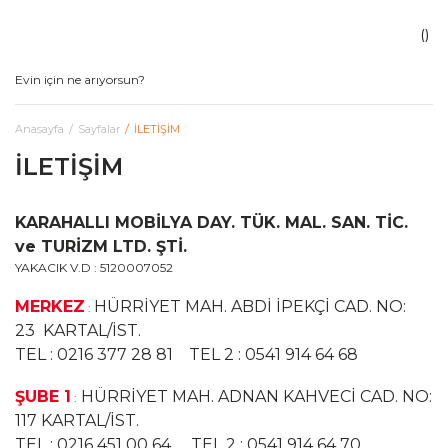
Anasayfa
Sayfalar
İLETİŞİM
İLETİŞİM
KARAHALLI MOBİLYA DAY. TÜK. MAL. SAN. TİC.
ve TURİZM LTD. ŞTİ.
YAKACIK V.D : 5120007052
MERKEZ
HÜRRİYET MAH. ABDİ İPEKÇİ CAD. NO:
:
23 KARTAL/İST.
TEL : 0216 377 28 81 TEL 2 : 0541 914 64 68
ŞUBE 1
HÜRRİYET MAH. ADNAN KAHVECİ CAD. NO:
:
117 KARTAL/İST.
TEL : 0216 451 00 64 TEL 2 : 0541 914 64 70