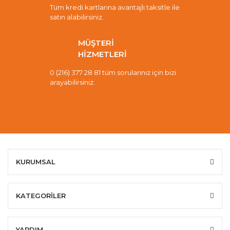
Tüm kredi kartlarına avantajlı taksitle ile
satın alabilirsiniz.
MÜŞTERİ
HİZMETLERİ
0 (216) 377 28 81 tüm sorularınız için bizi
arayabilirsiniz.
KURUMSAL
KATEGORİLER
YARDIM