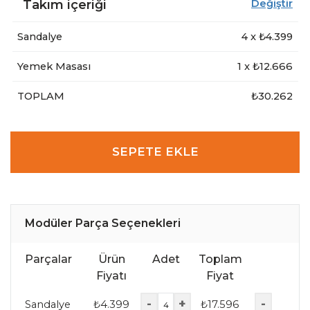
Takım içeriği
Değiştir
Sandalye
4
x ₺
4.399
Yemek Masası
1
x ₺
12.666
TOPLAM
₺30.262
SEPETE EKLE
Modüler Parça Seçenekleri
Parçalar
Ürün
Adet
Toplam
Fiyatı
Fiyat
-
+
-
Sandalye
₺
4.399
₺
17.596