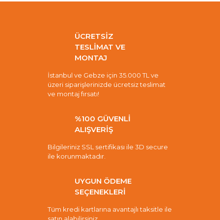
ÜCRETSİZ
TESLİMAT VE
MONTAJ
İstanbul ve Gebze için 35.000 TL ve
üzeri siparişlerinizde ücretsiz teslimat
ve montaj fırsatı!
%100 GÜVENLİ
ALIŞVERİŞ
Bilgileriniz SSL sertifikası ile 3D secure
ile korunmaktadır.
UYGUN ÖDEME
SEÇENEKLERİ
Tüm kredi kartlarına avantajlı taksitle ile
satın alabilirsiniz.