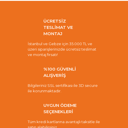
ÜCRETSİZ
TESLİMAT VE
MONTAJ
İstanbul ve Gebze için 35.000 TL ve
üzeri siparişlerinizde ücretsiz teslimat
ve montaj fırsatı!
%100 GÜVENLİ
ALIŞVERİŞ
Bilgileriniz SSL sertifikası ile 3D secure
ile korunmaktadır.
UYGUN ÖDEME
SEÇENEKLERİ
Tüm kredi kartlarına avantajlı taksitle ile
satın alabilirsiniz.