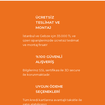
ÜCRETSİZ
TESLİMAT VE
MONTAJ
İstanbul ve Gebze için 35.000 TL ve
üzeri siparişlerinizde ücretsiz teslimat
ve montaj fırsatı!
%100 GÜVENLİ
ALIŞVERİŞ
Bilgileriniz SSL sertifikası ile 3D secure
ile korunmaktadır.
UYGUN ÖDEME
SEÇENEKLERİ
Tüm kredi kartlarına avantajlı taksitle ile
satın alabilirsiniz.