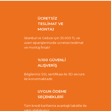
ÜCRETSİZ
TESLİMAT VE
MONTAJ
İstanbul ve Gebze için 35.000 TL ve
üzeri siparişlerinizde ücretsiz teslimat
ve montaj fırsatı!
%100 GÜVENLİ
ALIŞVERİŞ
Bilgileriniz SSL sertifikası ile 3D secure
ile korunmaktadır.
UYGUN ÖDEME
SEÇENEKLERİ
Tüm kredi kartlarına avantajlı taksitle ile
satın alabilirsiniz.