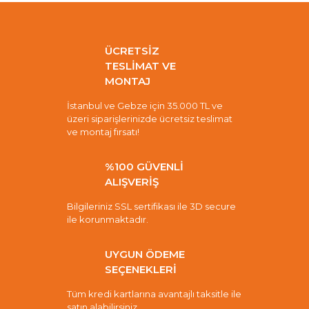
ÜCRETSİZ
TESLİMAT VE
MONTAJ
İstanbul ve Gebze için 35.000 TL ve
üzeri siparişlerinizde ücretsiz teslimat
ve montaj fırsatı!
%100 GÜVENLİ
ALIŞVERİŞ
Bilgileriniz SSL sertifikası ile 3D secure
ile korunmaktadır.
UYGUN ÖDEME
SEÇENEKLERİ
Tüm kredi kartlarına avantajlı taksitle ile
satın alabilirsiniz.