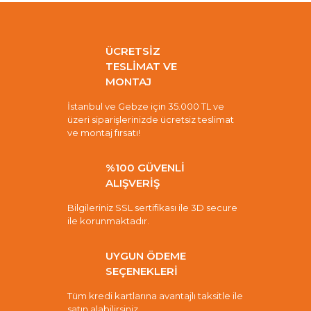
ÜCRETSİZ
TESLİMAT VE
MONTAJ
İstanbul ve Gebze için 35.000 TL ve
üzeri siparişlerinizde ücretsiz teslimat
ve montaj fırsatı!
%100 GÜVENLİ
ALIŞVERİŞ
Bilgileriniz SSL sertifikası ile 3D secure
ile korunmaktadır.
UYGUN ÖDEME
SEÇENEKLERİ
Tüm kredi kartlarına avantajlı taksitle ile
satın alabilirsiniz.