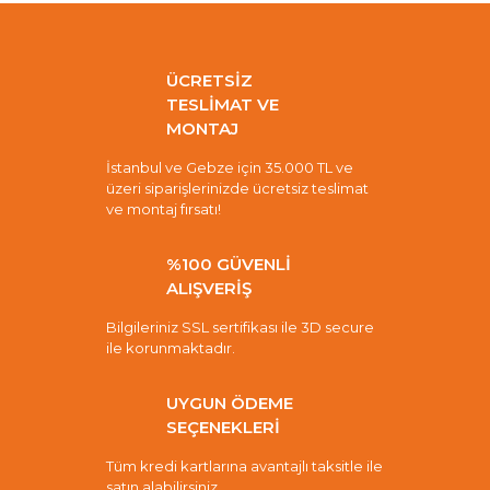
ÜCRETSİZ
TESLİMAT VE
MONTAJ
İstanbul ve Gebze için 35.000 TL ve
üzeri siparişlerinizde ücretsiz teslimat
ve montaj fırsatı!
%100 GÜVENLİ
ALIŞVERİŞ
Bilgileriniz SSL sertifikası ile 3D secure
ile korunmaktadır.
UYGUN ÖDEME
SEÇENEKLERİ
Tüm kredi kartlarına avantajlı taksitle ile
satın alabilirsiniz.