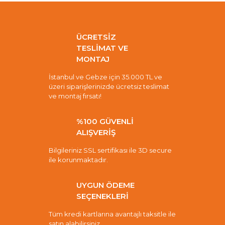
ÜCRETSİZ
TESLİMAT VE
MONTAJ
İstanbul ve Gebze için 35.000 TL ve
üzeri siparişlerinizde ücretsiz teslimat
ve montaj fırsatı!
%100 GÜVENLİ
ALIŞVERİŞ
Bilgileriniz SSL sertifikası ile 3D secure
ile korunmaktadır.
UYGUN ÖDEME
SEÇENEKLERİ
Tüm kredi kartlarına avantajlı taksitle ile
satın alabilirsiniz.