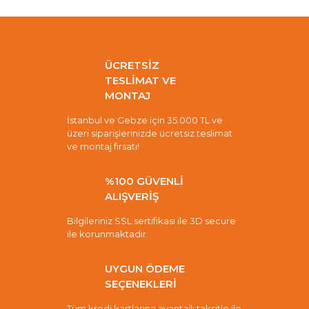
ÜCRETSİZ
TESLİMAT VE
MONTAJ
İstanbul ve Gebze için 35.000 TL ve
üzeri siparişlerinizde ücretsiz teslimat
ve montaj fırsatı!
%100 GÜVENLİ
ALIŞVERİŞ
Bilgileriniz SSL sertifikası ile 3D secure
ile korunmaktadır.
UYGUN ÖDEME
SEÇENEKLERİ
Tüm kredi kartlarına avantajlı taksitle ile