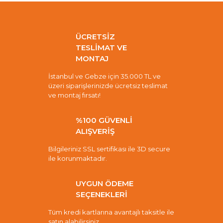
ÜCRETSİZ
TESLİMAT VE
MONTAJ
İstanbul ve Gebze için 35.000 TL ve
üzeri siparişlerinizde ücretsiz teslimat
ve montaj fırsatı!
%100 GÜVENLİ
ALIŞVERİŞ
Bilgileriniz SSL sertifikası ile 3D secure
ile korunmaktadır.
UYGUN ÖDEME
SEÇENEKLERİ
Tüm kredi kartlarına avantajlı taksitle ile
satın alabilirsiniz.