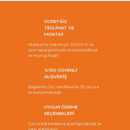
ÜCRETSİZ
TESLİMAT VE
MONTAJ
İstanbul ve Gebze için 35.000 TL ve
üzeri siparişlerinizde ücretsiz teslimat
ve montaj fırsatı!
%100 GÜVENLİ
ALIŞVERİŞ
Bilgileriniz SSL sertifikası ile 3D secure
ile korunmaktadır.
UYGUN ÖDEME
SEÇENEKLERİ
Tüm kredi kartlarına avantajlı taksitle ile
satın alabilirsiniz.