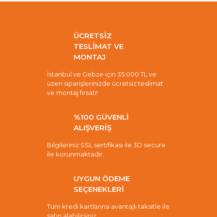
ÜCRETSİZ
TESLİMAT VE
MONTAJ
İstanbul ve Gebze için 35.000 TL ve
üzeri siparişlerinizde ücretsiz teslimat
ve montaj fırsatı!
%100 GÜVENLİ
ALIŞVERİŞ
Bilgileriniz SSL sertifikası ile 3D secure
ile korunmaktadır.
UYGUN ÖDEME
SEÇENEKLERİ
Tüm kredi kartlarına avantajlı taksitle ile
satın alabilirsiniz.