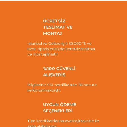
ÜCRETSİZ
TESLİMAT VE
MONTAJ
İstanbul ve Gebze için 35.000 TL ve
üzeri siparişlerinizde ücretsiz teslimat
ve montaj fırsatı!
%100 GÜVENLİ
ALIŞVERİŞ
Bilgileriniz SSL sertifikası ile 3D secure
ile korunmaktadır.
UYGUN ÖDEME
SEÇENEKLERİ
Tüm kredi kartlarına avantajlı taksitle ile
satın alabilirsiniz.