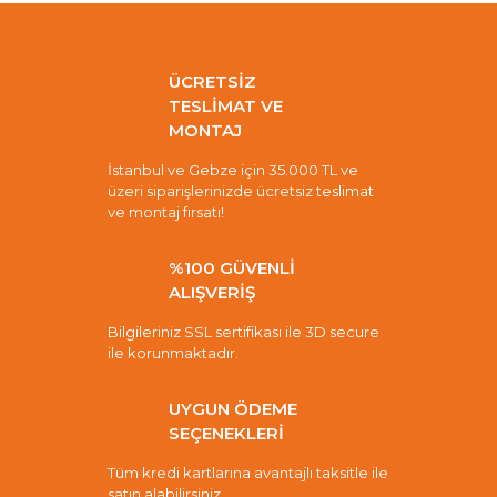
ÜCRETSİZ
TESLİMAT VE
MONTAJ
İstanbul ve Gebze için 35.000 TL ve
üzeri siparişlerinizde ücretsiz teslimat
ve montaj fırsatı!
%100 GÜVENLİ
ALIŞVERİŞ
Bilgileriniz SSL sertifikası ile 3D secure
ile korunmaktadır.
UYGUN ÖDEME
SEÇENEKLERİ
Tüm kredi kartlarına avantajlı taksitle ile
satın alabilirsiniz.