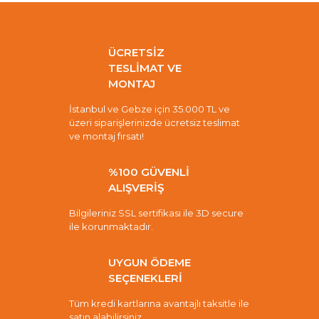
ÜCRETSİZ
TESLİMAT VE
MONTAJ
İstanbul ve Gebze için 35.000 TL ve
üzeri siparişlerinizde ücretsiz teslimat
ve montaj fırsatı!
%100 GÜVENLİ
ALIŞVERİŞ
Bilgileriniz SSL sertifikası ile 3D secure
ile korunmaktadır.
UYGUN ÖDEME
SEÇENEKLERİ
Tüm kredi kartlarına avantajlı taksitle ile
satın alabilirsiniz.