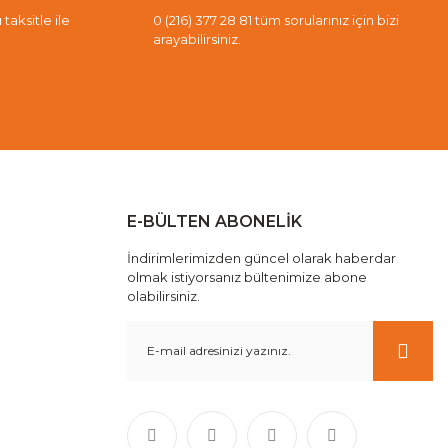
taksitle ile
0 (216) 377 28 81 tüm sorularınız için bizi
arayabilirsiniz.
E-BÜLTEN ABONELİK
İndirimlerimizden güncel olarak haberdar
olmak istiyorsanız bültenimize abone
olabilirsiniz.