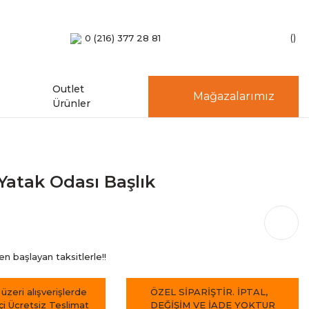
0 (216) 377 28 81
Outlet
Mağazalarımız
Ürünler
Yatak Odası Başlık
 başlayan taksitlerle!!
 üzeri alışverişlerde
ÖZEL SİPARİŞTİR. İPTAL,
içi Ücretsiz Teslimat
DEĞİŞİM VE İADE YOKTUR