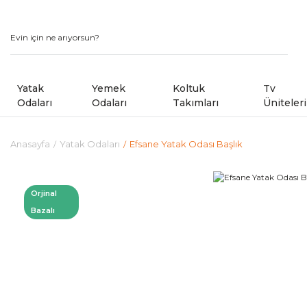
Yatak
Yemek
Koltuk
Tv
Odaları
Odaları
Takımları
Üniteleri
Anasayfa
Yatak Odaları
Efsane Yatak Odası Başlık
Modern Yatak Odaları
Modern Yemek Odaları
Modern Koltuk Takımlar
Country Yatak Odaları
Kampanyalı Yemek Odaları
Avangard Koltuk Takımla
Orjinal
Bazalı
Kampanyalı Yatak Odaları
Sandalye ve Banklar
Kampanyalı Koltuk ve Kö
Shoowrom da Bulunan M
Köşe Koltuk Takımları