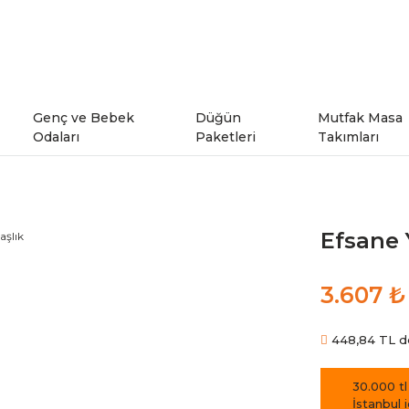
Genç ve Bebek
Düğün
Mutfak Masa
Odaları
Paketleri
Takımları
ı
Genç Odaları
Efsane 
rı
Bebek Odaları
3.607 ₺
şe Takımları
Ranzalar
448,84 TL den
odeller
30.000 tl
İstanbul 