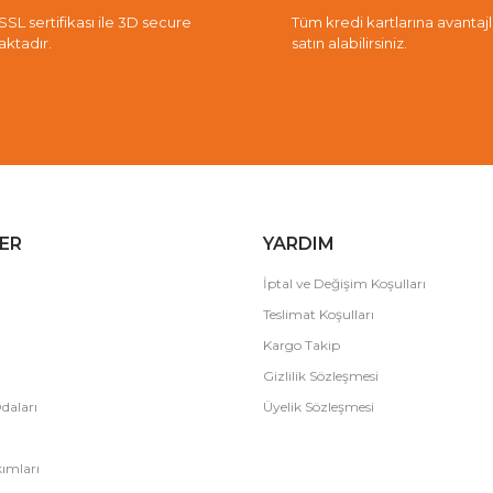
 SSL sertifikası ile 3D secure
Tüm kredi kartlarına avantajlı 
aktadır.
satın alabilirsiniz.
ER
YARDIM
İptal ve Değişim Koşulları
Teslimat Koşulları
Kargo Takip
Gizlilik Sözleşmesi
daları
Üyelik Sözleşmesi
ımları