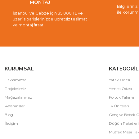
MONTAJ
Bilgileriniz
ile korunm
İstanbul ve Gebze için 35.000 TL ve
üzeri siparişlerinizde ücretsiz teslimat
ve montaj fırsatı!
KURUMSAL
KATEGORİL
Hakkımızda
Yatak Odası
Projelerimiz
Yemek Odası
Mağazalarımız
Koltuk Takımı
Referanslar
Tv Üniteleri
Blog
Genç ve Bebek O
İletişim
Düğün Paketleri
Mutfak Masa Tak