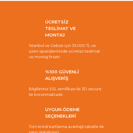
ÜCRETSİZ
TESLİMAT VE
MONTAJ
İstanbul ve Gebze için 35.000 TL ve
üzeri siparişlerinizde ücretsiz teslimat
ve montaj fırsatı!
%100 GÜVENLİ
ALIŞVERİŞ
Bilgileriniz SSL sertifikası ile 3D secure
ile korunmaktadır.
UYGUN ÖDEME
SEÇENEKLERİ
Tüm kredi kartlarına avantajlı taksitle ile
satın alabilirsiniz.