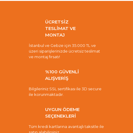
ÜCRETSİZ
TESLİMAT VE
MONTAJ
İstanbul ve Gebze için 35.000 TL ve
üzeri siparişlerinizde ücretsiz teslimat
ve montaj fırsatı!
%100 GÜVENLİ
ALIŞVERİŞ
Bilgileriniz SSL sertifikası ile 3D secure
ile korunmaktadır.
UYGUN ÖDEME
SEÇENEKLERİ
Tüm kredi kartlarına avantajlı taksitle ile
satın alabilirsiniz.