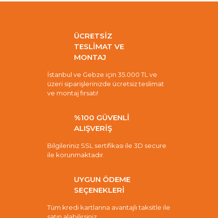
ÜCRETSİZ
TESLİMAT VE
MONTAJ
İstanbul ve Gebze için 35.000 TL ve
üzeri siparişlerinizde ücretsiz teslimat
ve montaj fırsatı!
%100 GÜVENLİ
ALIŞVERİŞ
Bilgileriniz SSL sertifikası ile 3D secure
ile korunmaktadır.
UYGUN ÖDEME
SEÇENEKLERİ
Tüm kredi kartlarına avantajlı taksitle ile
satın alabilirsiniz.