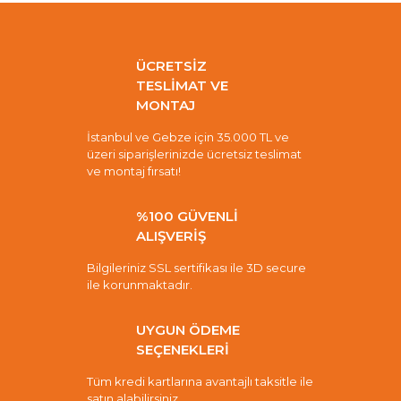
ÜCRETSİZ
TESLİMAT VE
MONTAJ
İstanbul ve Gebze için 35.000 TL ve
üzeri siparişlerinizde ücretsiz teslimat
ve montaj fırsatı!
%100 GÜVENLİ
ALIŞVERİŞ
Bilgileriniz SSL sertifikası ile 3D secure
ile korunmaktadır.
UYGUN ÖDEME
SEÇENEKLERİ
Tüm kredi kartlarına avantajlı taksitle ile
satın alabilirsiniz.