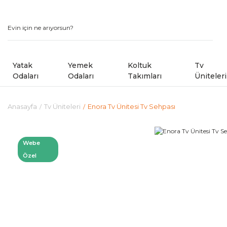
Yatak
Yemek
Koltuk
Tv
Odaları
Odaları
Takımları
Üniteleri
Anasayfa
Tv Üniteleri
Enora Tv Ünitesi Tv Sehpası
Modern Yatak Odaları
Modern Yemek Odaları
Modern Koltuk Takımlar
Country Yatak Odaları
Kampanyalı Yemek Odaları
Avangard Koltuk Takımla
Webe
Özel
Kampanyalı Yatak Odaları
Sandalye ve Banklar
Kampanyalı Koltuk ve Kö
Shoowrom da Bulunan M
Köşe Koltuk Takımları