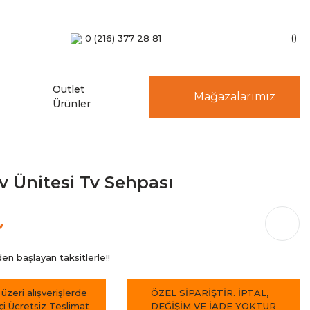
0 (216) 377 28 81
Outlet
Mağazalarımız
Ürünler
v Ünitesi Tv Sehpası
₺
en başlayan taksitlerle!!
 üzeri alışverişlerde
ÖZEL SİPARİŞTİR. İPTAL,
içi Ücretsiz Teslimat
DEĞİŞİM VE İADE YOKTUR