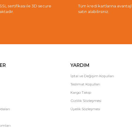
 SSL sertifikası ile 3D secure
Tüm kredi kartlarına avantajlı 
aktadır.
satın alabilirsiniz.
ER
YARDIM
İptal ve Değişim Koşulları
Teslimat Koşulları
Kargo Takip
Gizlilik Sözleşmesi
daları
Üyelik Sözleşmesi
ımları