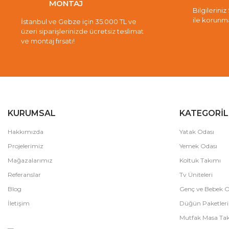
MONTAJ
Bilgileriniz
ile korunm
İstanbul ve Gebze için 35.000 TL ve
üzeri siparişlerinizde ücretsiz teslimat
ve montaj fırsatı!
KURUMSAL
KATEGORİL
Hakkımızda
Yatak Odası
Projelerimiz
Yemek Odası
Mağazalarımız
Koltuk Takımı
Referanslar
Tv Üniteleri
Blog
Genç ve Bebek O
İletişim
Düğün Paketleri
Mutfak Masa Tak