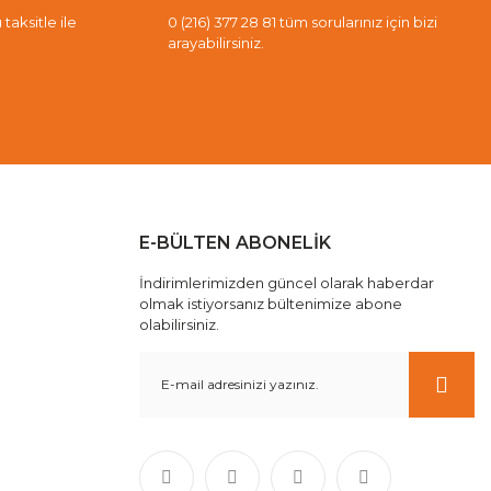
taksitle ile
0 (216) 377 28 81 tüm sorularınız için bizi
arayabilirsiniz.
E-BÜLTEN ABONELİK
İndirimlerimizden güncel olarak haberdar
olmak istiyorsanız bültenimize abone
olabilirsiniz.