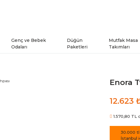
Genç ve Bebek
Düğün
Mutfak Masa
Odaları
Paketleri
Takımları
ı
Genç Odaları
Enora T
rı
Bebek Odaları
12.623 
şe Takımları
Ranzalar
1.570,80 TL d
odeller
30.000 tl
İstanbul 