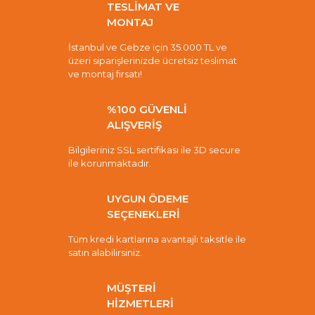
TESLİMAT VE
MONTAJ
İstanbul ve Gebze için 35.000 TL ve
üzeri siparişlerinizde ücretsiz teslimat
ve montaj fırsatı!
%100 GÜVENLİ
ALIŞVERİŞ
Bilgileriniz SSL sertifikası ile 3D secure
ile korunmaktadır.
UYGUN ÖDEME
SEÇENEKLERİ
Tüm kredi kartlarına avantajlı taksitle ile
satın alabilirsiniz.
MÜŞTERİ
HİZMETLERİ