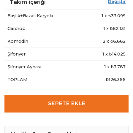
Takım içeriği
Değiştir
Başlık+Bazalı Karyola
1
x ₺
33.099
Gardrop
1
x ₺
62.131
Komodin
2
x ₺
6.662
Şifonyer
1
x ₺
14.025
Şifonyer Aynası
1
x ₺
3.787
TOPLAM
₺126.366
SEPETE EKLE