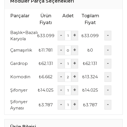
Modüler Parça Seçenekleri
Parçalar
Ürün
Adet
Toplam
Fiyatı
Fiyat
Başlık+Bazalı
-
+
-
₺
33.099
₺
33.099
Karyola
-
+
-
Çamaşırlık
₺
11.781
₺
0
-
+
-
Gardrop
₺
62.131
₺
62.131
-
+
-
Komodin
₺
6.662
₺
13.324
-
+
-
Şifonyer
₺
14.025
₺
14.025
Şifonyer
-
+
-
₺
3.787
₺
3.787
Aynası
Ürün Bilgisi