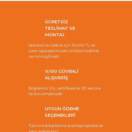
ÜCRETSİZ
TESLİMAT VE
MONTAJ
İstanbul ve Gebze için 35.000 TL ve
üzeri siparişlerinizde ücretsiz teslimat
ve montaj fırsatı!
%100 GÜVENLİ
ALIŞVERİŞ
Bilgileriniz SSL sertifikası ile 3D secure
ile korunmaktadır.
UYGUN ÖDEME
SEÇENEKLERİ
Tüm kredi kartlarına avantajlı taksitle ile
satın alabilirsiniz.