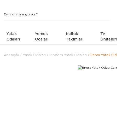
Yatak
Yemek
Koltuk
Tv
Odaları
Odaları
Takımları
Üniteleri
Anasayfa
Yatak Odaları
Modern Yatak Odaları
Enora Yatak Oda
Modern Yatak Odaları
Modern Yemek Odaları
Modern Koltuk Takımlar
Country Yatak Odaları
Kampanyalı Yemek Odaları
Avangard Koltuk Takımla
Kampanyalı Yatak Odaları
Sandalye ve Banklar
Kampanyalı Koltuk ve Kö
Shoowrom da Bulunan M
Köşe Koltuk Takımları