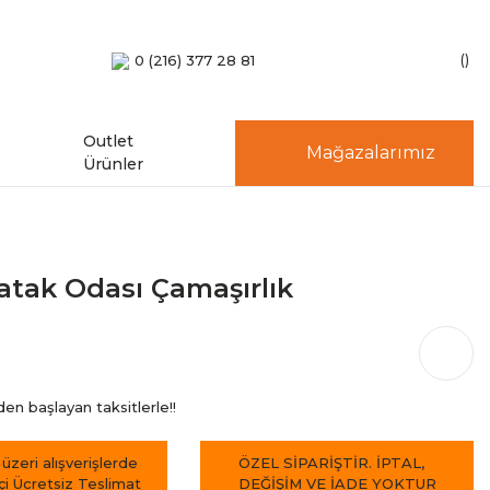
0 (216) 377 28 81
Outlet
Mağazalarımız
Ürünler
atak Odası Çamaşırlık
en başlayan taksitlerle!!
 üzeri alışverişlerde
ÖZEL SİPARİŞTİR. İPTAL,
içi Ücretsiz Teslimat
DEĞİŞİM VE İADE YOKTUR