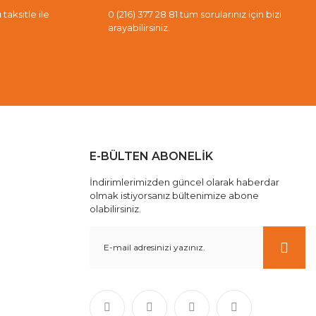
taksitle ile
0 (216) 377 28 81 tüm sorularınız için bizi
arayabilirsiniz.
E-BÜLTEN ABONELİK
İndirimlerimizden güncel olarak haberdar
olmak istiyorsanız bültenimize abone
olabilirsiniz.