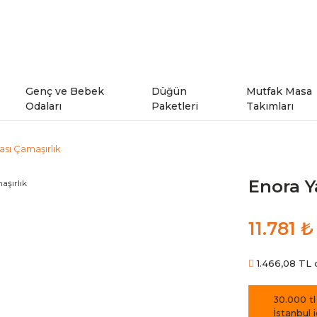
Genç ve Bebek
Düğün
Mutfak Masa
Odaları
Paketleri
Takımları
sı Çamaşırlık
ı
Genç Odaları
Enora Y
rı
Bebek Odaları
11.781 ₺
şe Takımları
Ranzalar
1.466,08 TL d
odeller
30.000 tl
İstanbul 