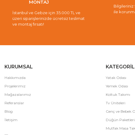
MONTAJ
Bilgileriniz
ile korunm
İstanbul ve Gebze için 35.000 TL ve
üzeri siparişlerinizde ücretsiz teslimat
ve montaj fırsatı!
KURUMSAL
KATEGORİL
Hakkımızda
Yatak Odası
Projelerimiz
Yemek Odası
Mağazalarımız
Koltuk Takımı
Referanslar
Tv Üniteleri
Blog
Genç ve Bebek O
İletişim
Düğün Paketleri
Mutfak Masa Tak