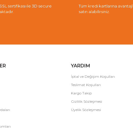
 SSL sertifikası ile 3D secure
Tüm kredi kartlarına avantajlı 
aktadır.
satın alabilirsiniz.
ER
YARDIM
İptal ve Değişim Koşulları
Teslimat Koşulları
Kargo Takip
Gizlilik Sözleşmesi
daları
Üyelik Sözleşmesi
ımları