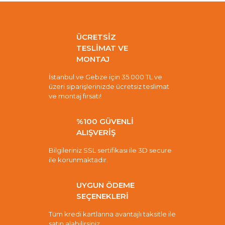
ÜCRETSİZ
TESLİMAT VE
MONTAJ
İstanbul ve Gebze için 35.000 TL ve
üzeri siparişlerinizde ücretsiz teslimat
ve montaj fırsatı!
%100 GÜVENLİ
ALIŞVERİŞ
Bilgileriniz SSL sertifikası ile 3D secure
ile korunmaktadır.
UYGUN ÖDEME
SEÇENEKLERİ
Tüm kredi kartlarına avantajlı taksitle ile
satın alabilirsiniz.