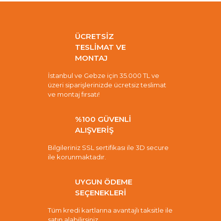
ÜCRETSİZ
TESLİMAT VE
MONTAJ
İstanbul ve Gebze için 35.000 TL ve
üzeri siparişlerinizde ücretsiz teslimat
ve montaj fırsatı!
%100 GÜVENLİ
ALIŞVERİŞ
Bilgileriniz SSL sertifikası ile 3D secure
ile korunmaktadır.
UYGUN ÖDEME
SEÇENEKLERİ
Tüm kredi kartlarına avantajlı taksitle ile
satın alabilirsiniz.