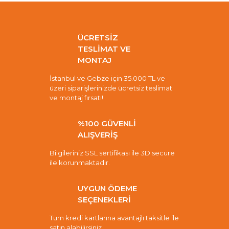
ÜCRETSİZ
TESLİMAT VE
MONTAJ
İstanbul ve Gebze için 35.000 TL ve
üzeri siparişlerinizde ücretsiz teslimat
ve montaj fırsatı!
%100 GÜVENLİ
ALIŞVERİŞ
Bilgileriniz SSL sertifikası ile 3D secure
ile korunmaktadır.
UYGUN ÖDEME
SEÇENEKLERİ
Tüm kredi kartlarına avantajlı taksitle ile
satın alabilirsiniz.