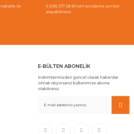
taksitle ile
0 (216) 377 28 81 tüm sorularınız için bizi
arayabilirsiniz.
E-BÜLTEN ABONELİK
İndirimlerimizden güncel olarak haberdar
olmak istiyorsanız bültenimize abone
olabilirsiniz.