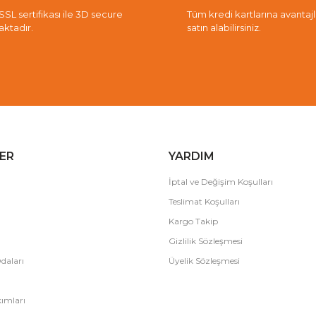
 SSL sertifikası ile 3D secure
Tüm kredi kartlarına avantajlı 
aktadır.
satın alabilirsiniz.
ER
YARDIM
İptal ve Değişim Koşulları
Teslimat Koşulları
Kargo Takip
Gizlilik Sözleşmesi
daları
Üyelik Sözleşmesi
ımları