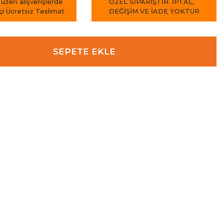
 üzeri alışverişlerde
ÖZEL SİPARİŞTİR. İPTAL,
içi Ücretsiz Teslimat
DEĞİŞİM VE İADE YOKTUR
SEPETE EKLE