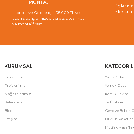
MONTAJ
Bilgileriniz
ile korunm
İstanbul ve Gebze için 35.000 TL ve
üzeri siparişlerinizde ücretsiz teslimat
ve montaj fırsatı!
KURUMSAL
KATEGORİL
Hakkımızda
Yatak Odası
Projelerimiz
Yemek Odası
Mağazalarımız
Koltuk Takımı
Referanslar
Tv Üniteleri
Blog
Genç ve Bebek O
İletişim
Düğün Paketleri
Mutfak Masa Tak