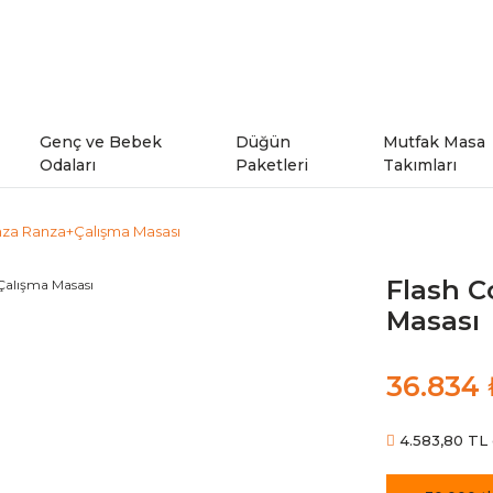
Genç ve Bebek
Düğün
Mutfak Masa
Odaları
Paketleri
Takımları
za Ranza+Çalışma Masası
ı
Genç Odaları
Flash 
rı
Bebek Odaları
Masası
şe Takımları
Ranzalar
36.834 
odeller
4.583,80 TL d