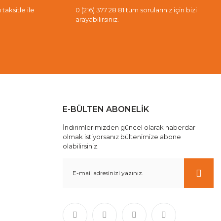
taksitle ile
0 (216) 377 28 81 tüm sorularınız için bizi
arayabilirsiniz.
E-BÜLTEN ABONELİK
İndirimlerimizden güncel olarak haberdar
olmak istiyorsanız bültenimize abone
olabilirsiniz.