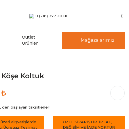
0 (216) 377 28 81
Outlet
Mağazalarımız
Ürünler
 Köşe Koltuk
 ₺
den başlayan taksitlerle!!
 üzeri alışverişlerde
ÖZEL SİPARİŞTİR. İPTAL,
içi Ücretsiz Teslimat
DEĞİŞİM VE İADE YOKTUR