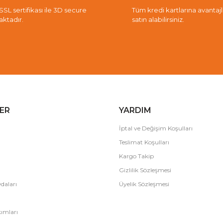
 SSL sertifikası ile 3D secure
Tüm kredi kartlarına avantajlı 
aktadır.
satın alabilirsiniz.
ER
YARDIM
İptal ve Değişim Koşulları
Teslimat Koşulları
Kargo Takip
Gizlilik Sözleşmesi
daları
Üyelik Sözleşmesi
ımları