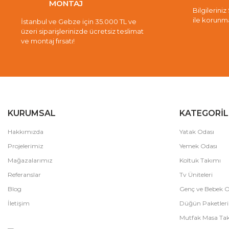
MONTAJ
Bilgileriniz
ile korunm
İstanbul ve Gebze için 35.000 TL ve
üzeri siparişlerinizde ücretsiz teslimat
ve montaj fırsatı!
KURUMSAL
KATEGORİL
Hakkımızda
Yatak Odası
Projelerimiz
Yemek Odası
Mağazalarımız
Koltuk Takımı
Referanslar
Tv Üniteleri
Blog
Genç ve Bebek O
İletişim
Düğün Paketleri
Mutfak Masa Tak