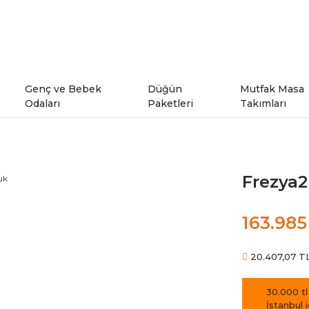
Genç ve Bebek
Düğün
Mutfak Masa
Odaları
Paketleri
Takımları
ı
Genç Odaları
Frezya2
rı
Bebek Odaları
163.985
şe Takımları
Ranzalar
20.407,07 TL 
odeller
30.000 tl
İstanbul 