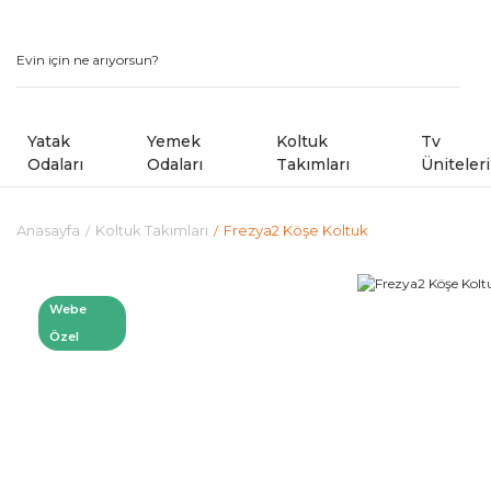
Yatak
Yemek
Koltuk
Tv
Odaları
Odaları
Takımları
Üniteleri
Anasayfa
Koltuk Takımları
Frezya2 Köşe Koltuk
Modern Yatak Odaları
Modern Yemek Odaları
Modern Koltuk Takımlar
Country Yatak Odaları
Kampanyalı Yemek Odaları
Avangard Koltuk Takımla
Webe
Özel
Kampanyalı Yatak Odaları
Sandalye ve Banklar
Kampanyalı Koltuk ve Kö
Shoowrom da Bulunan M
Köşe Koltuk Takımları