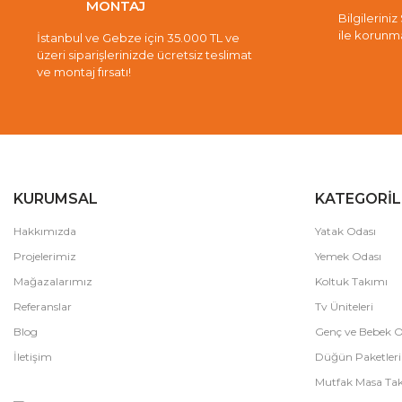
MONTAJ
Bilgileriniz
ile korunm
İstanbul ve Gebze için 35.000 TL ve
üzeri siparişlerinizde ücretsiz teslimat
ve montaj fırsatı!
KURUMSAL
KATEGORİL
Hakkımızda
Yatak Odası
Projelerimiz
Yemek Odası
Mağazalarımız
Koltuk Takımı
Referanslar
Tv Üniteleri
Blog
Genç ve Bebek O
İletişim
Düğün Paketleri
Mutfak Masa Tak