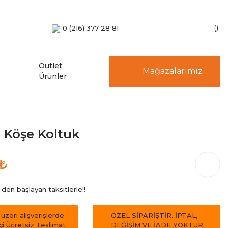
0 (216) 377 28 81
Outlet
Mağazalarımız
Ürünler
 Köşe Koltuk
 ₺
den başlayan taksitlerle!!
 üzeri alışverişlerde
ÖZEL SİPARİŞTİR. İPTAL,
içi Ücretsiz Teslimat
DEĞİŞİM VE İADE YOKTUR