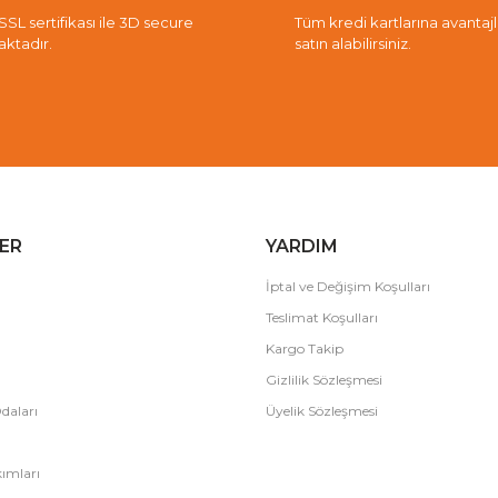
 SSL sertifikası ile 3D secure
Tüm kredi kartlarına avantajlı 
aktadır.
satın alabilirsiniz.
ER
YARDIM
İptal ve Değişim Koşulları
Teslimat Koşulları
Kargo Takip
Gizlilik Sözleşmesi
daları
Üyelik Sözleşmesi
ımları