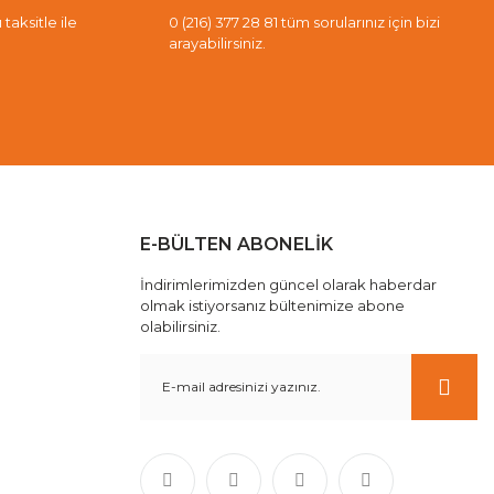
taksitle ile
0 (216) 377 28 81 tüm sorularınız için bizi
arayabilirsiniz.
E-BÜLTEN ABONELİK
İndirimlerimizden güncel olarak haberdar
olmak istiyorsanız bültenimize abone
olabilirsiniz.