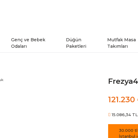
Genç ve Bebek
Düğün
Mutfak Masa
Odaları
Paketleri
Takımları
ı
Genç Odaları
Frezya4
rı
Bebek Odaları
121.230
şe Takımları
Ranzalar
15.086,34 TL 
odeller
30.000 tl
İstanbul 