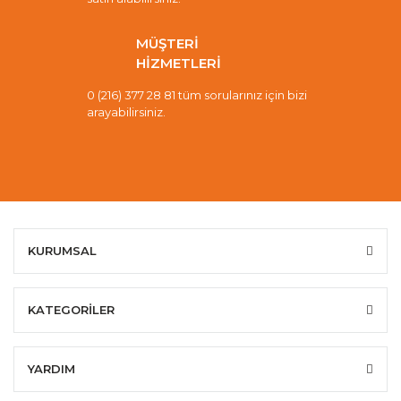
MÜŞTERİ
HİZMETLERİ
0 (216) 377 28 81 tüm sorularınız için bizi
arayabilirsiniz.
KURUMSAL
KATEGORİLER
YARDIM