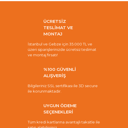
ÜCRETSİZ
TESLİMAT VE
MONTAJ
İstanbul ve Gebze için 35.000 TL ve
üzeri siparişlerinizde ücretsiz teslimat
ve montaj fırsatı!
%100 GÜVENLİ
ALIŞVERİŞ
Bilgileriniz SSL sertifikası ile 3D secure
ile korunmaktadır.
UYGUN ÖDEME
SEÇENEKLERİ
Tüm kredi kartlarına avantajlı taksitle ile
satın alabilirsiniz.