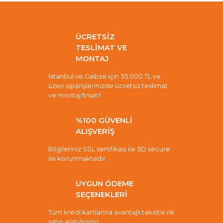
ÜCRETSİZ
TESLİMAT VE
MONTAJ
İstanbul ve Gebze için 35.000 TL ve
üzeri siparişlerinizde ücretsiz teslimat
ve montaj fırsatı!
%100 GÜVENLİ
ALIŞVERİŞ
Bilgileriniz SSL sertifikası ile 3D secure
ile korunmaktadır.
UYGUN ÖDEME
SEÇENEKLERİ
Tüm kredi kartlarına avantajlı taksitle ile
satın alabilirsiniz.