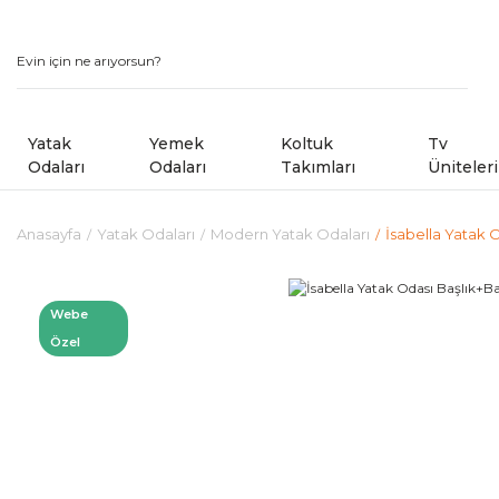
Yatak
Yemek
Koltuk
Tv
Odaları
Odaları
Takımları
Üniteleri
Anasayfa
Yatak Odaları
Modern Yatak Odaları
İsabella Yatak 
Modern Yatak Odaları
Modern Yemek Odaları
Modern Koltuk Takımlar
Country Yatak Odaları
Kampanyalı Yemek Odaları
Avangard Koltuk Takımla
Webe
Özel
Kampanyalı Yatak Odaları
Sandalye ve Banklar
Kampanyalı Koltuk ve Kö
Shoowrom da Bulunan M
Köşe Koltuk Takımları