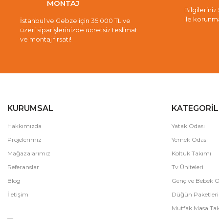
MONTAJ
Bilgileriniz
ile korunm
İstanbul ve Gebze için 35.000 TL ve
üzeri siparişlerinizde ücretsiz teslimat
ve montaj fırsatı!
KURUMSAL
KATEGORİL
Hakkımızda
Yatak Odası
Projelerimiz
Yemek Odası
Mağazalarımız
Koltuk Takımı
Referanslar
Tv Üniteleri
Blog
Genç ve Bebek O
İletişim
Düğün Paketleri
Mutfak Masa Tak