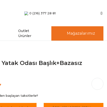
0 (216) 377 28 81
Outlet
Mağazalarımız
Ürünler
a Yatak Odası Başlık+Bazasız
₺
en başlayan taksitlerle!!