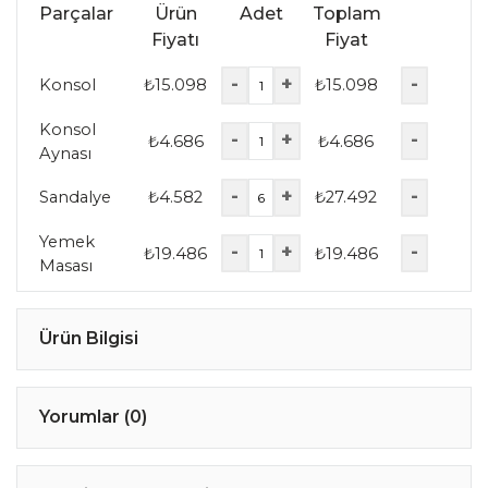
Parçalar
Ürün
Adet
Toplam
Fiyatı
Fiyat
-
+
-
Konsol
₺
15.098
₺
15.098
Konsol
-
+
-
₺
4.686
₺
4.686
Aynası
-
+
-
Sandalye
₺
4.582
₺
27.492
Yemek
-
+
-
₺
19.486
₺
19.486
Masası
Ürün Bilgisi
Yorumlar (0)