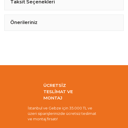
Taksit Seçenekleri
Önerileriniz
ÜCRETSİZ
TESLİMAT VE
MONTAJ
İstanbul ve Gebze için 35.000 TL ve
üzeri siparişlerinizde ücretsiz teslimat
ve montaj fırsatı!