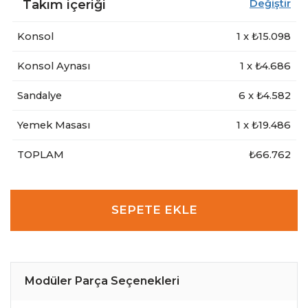
Takım içeriği
Değiştir
Konsol
1
x ₺
15.098
Konsol Aynası
1
x ₺
4.686
Sandalye
6
x ₺
4.582
Yemek Masası
1
x ₺
19.486
TOPLAM
₺66.762
SEPETE EKLE
Modüler Parça Seçenekleri