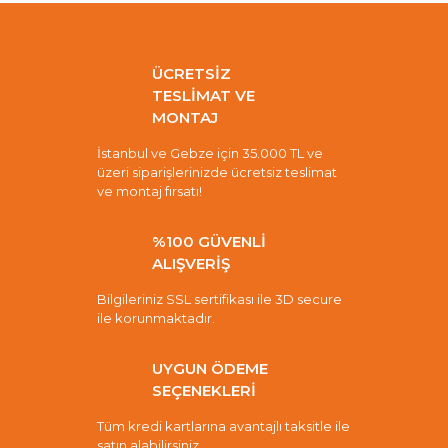
ÜCRETSİZ
TESLİMAT VE
MONTAJ
İstanbul ve Gebze için 35.000 TL ve
üzeri siparişlerinizde ücretsiz teslimat
ve montaj fırsatı!
%100 GÜVENLİ
ALIŞVERİŞ
Bilgileriniz SSL sertifikası ile 3D secure
ile korunmaktadır.
UYGUN ÖDEME
SEÇENEKLERİ
Tüm kredi kartlarına avantajlı taksitle ile
satın alabilirsiniz.