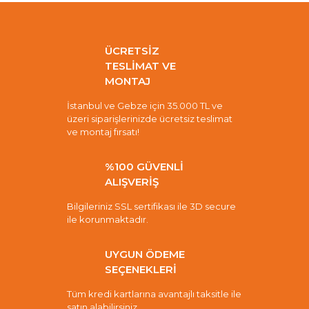
ÜCRETSİZ
TESLİMAT VE
MONTAJ
İstanbul ve Gebze için 35.000 TL ve
üzeri siparişlerinizde ücretsiz teslimat
ve montaj fırsatı!
%100 GÜVENLİ
ALIŞVERİŞ
Bilgileriniz SSL sertifikası ile 3D secure
ile korunmaktadır.
UYGUN ÖDEME
SEÇENEKLERİ
Tüm kredi kartlarına avantajlı taksitle ile
satın alabilirsiniz.