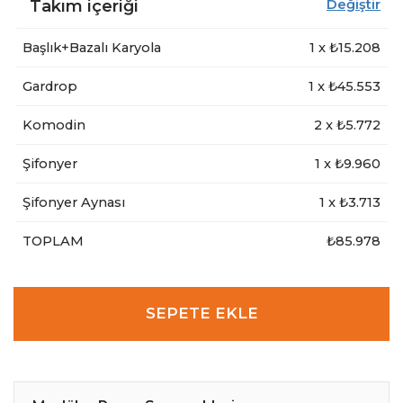
Takım içeriği
Değiştir
Başlık+Bazalı Karyola
1
x ₺
15.208
Gardrop
1
x ₺
45.553
Komodin
2
x ₺
5.772
Şifonyer
1
x ₺
9.960
Şifonyer Aynası
1
x ₺
3.713
TOPLAM
₺85.978
SEPETE EKLE