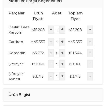
Modüler Parça Seçenekleri
Parçalar
Ürün
Adet
Toplam
Fiyatı
Fiyat
Başlık+Bazalı
-
+
-
₺
15.208
₺
15.208
Karyola
-
+
-
Gardrop
₺
45.553
₺
45.553
-
+
-
Komodin
₺
5.772
₺
11.544
-
+
-
Şifonyer
₺
9.960
₺
9.960
Şifonyer
-
+
-
₺
3.713
₺
3.713
Aynası
Ürün Bilgisi