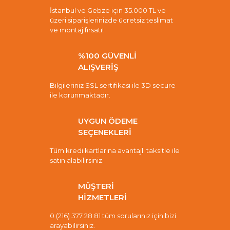
İstanbul ve Gebze için 35.000 TL ve
üzeri siparişlerinizde ücretsiz teslimat
ve montaj fırsatı!
%100 GÜVENLİ
ALIŞVERİŞ
Bilgileriniz SSL sertifikası ile 3D secure
ile korunmaktadır.
UYGUN ÖDEME
SEÇENEKLERİ
Tüm kredi kartlarına avantajlı taksitle ile
satın alabilirsiniz.
MÜŞTERİ
HİZMETLERİ
0 (216) 377 28 81 tüm sorularınız için bizi
arayabilirsiniz.