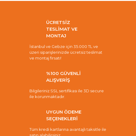
ÜCRETSİZ
TESLİMAT VE
MONTAJ
İstanbul ve Gebze için 35.000 TL ve
üzeri siparişlerinizde ücretsiz teslimat
ve montaj fırsatı!
%100 GÜVENLİ
ALIŞVERİŞ
Bilgileriniz SSL sertifikası ile 3D secure
ile korunmaktadır.
UYGUN ÖDEME
SEÇENEKLERİ
Tüm kredi kartlarına avantajlı taksitle ile
satın alabilirsiniz.