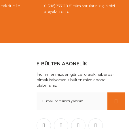
taksitle ile
0 (216) 377 28 81 tüm sorularınız için bizi
arayabilirsiniz.
E-BÜLTEN ABONELİK
İndirimlerimizden güncel olarak haberdar
olmak istiyorsanız bültenimize abone
olabilirsiniz.