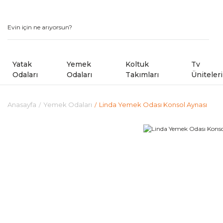
Yatak
Yemek
Koltuk
Tv
Odaları
Odaları
Takımları
Üniteleri
Anasayfa
Yemek Odaları
Linda Yemek Odası Konsol Aynası
Modern Yatak Odaları
Modern Yemek Odaları
Modern Koltuk Takımlar
Country Yatak Odaları
Kampanyalı Yemek Odaları
Avangard Koltuk Takımla
Kampanyalı Yatak Odaları
Sandalye ve Banklar
Kampanyalı Koltuk ve Kö
Shoowrom da Bulunan M
Köşe Koltuk Takımları