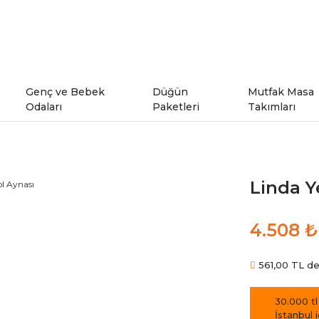
Genç ve Bebek
Düğün
Mutfak Masa
Odaları
Paketleri
Takımları
ı
Genç Odaları
Linda Y
rı
Bebek Odaları
4.508 ₺
şe Takımları
Ranzalar
561,00 TL den
odeller
30.000 tl
İstanbul 