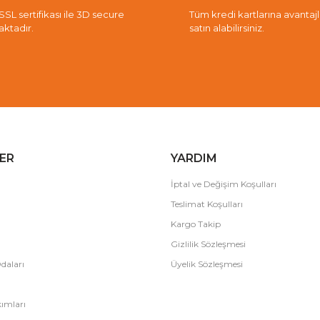
 SSL sertifikası ile 3D secure
Tüm kredi kartlarına avantajlı 
aktadır.
satın alabilirsiniz.
ER
YARDIM
İptal ve Değişim Koşulları
Teslimat Koşulları
Kargo Takip
Gizlilik Sözleşmesi
daları
Üyelik Sözleşmesi
ımları