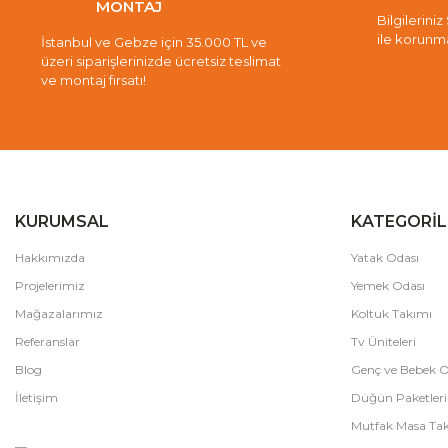
MONTAJ
Bilgileriniz
ile korunm
İstanbul ve Gebze için 35.000 TL ve
üzeri siparişlerinizde ücretsiz teslimat
ve montaj fırsatı!
KURUMSAL
KATEGORİL
Hakkımızda
Yatak Odası
Projelerimiz
Yemek Odası
Mağazalarımız
Koltuk Takımı
Referanslar
Tv Üniteleri
Blog
Genç ve Bebek O
İletişim
Düğün Paketleri
Mutfak Masa Tak