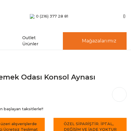
0 (216) 377 28 81
Outlet
Mağazalarımız
Ürünler
emek Odası Konsol Aynası
 başlayan taksitlerle!!
 üzeri alışverişlerde
ÖZEL SİPARİŞTİR. İPTAL,
içi Ücretsiz Teslimat
DEĞİŞİM VE İADE YOKTUR