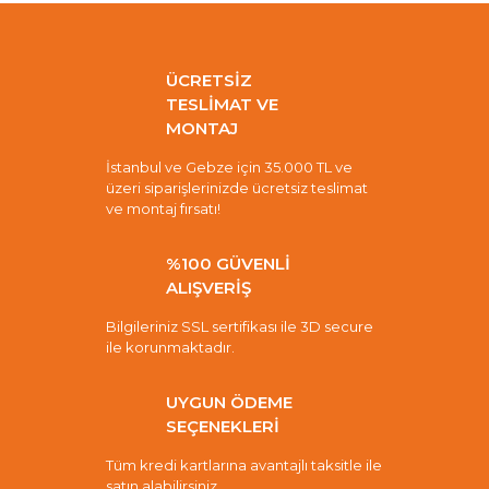
ÜCRETSİZ
TESLİMAT VE
MONTAJ
İstanbul ve Gebze için 35.000 TL ve
üzeri siparişlerinizde ücretsiz teslimat
ve montaj fırsatı!
%100 GÜVENLİ
ALIŞVERİŞ
Bilgileriniz SSL sertifikası ile 3D secure
ile korunmaktadır.
UYGUN ÖDEME
SEÇENEKLERİ
Tüm kredi kartlarına avantajlı taksitle ile
satın alabilirsiniz.