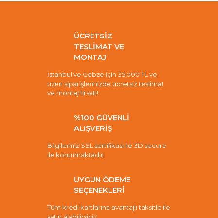
ÜCRETSİZ
TESLİMAT VE
MONTAJ
İstanbul ve Gebze için 35.000 TL ve
üzeri siparişlerinizde ücretsiz teslimat
ve montaj fırsatı!
%100 GÜVENLİ
ALIŞVERİŞ
Bilgileriniz SSL sertifikası ile 3D secure
ile korunmaktadır.
UYGUN ÖDEME
SEÇENEKLERİ
Tüm kredi kartlarına avantajlı taksitle ile
satın alabilirsiniz.