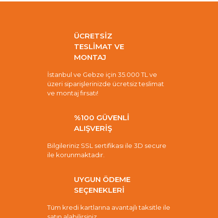
ÜCRETSİZ
TESLİMAT VE
MONTAJ
İstanbul ve Gebze için 35.000 TL ve
üzeri siparişlerinizde ücretsiz teslimat
ve montaj fırsatı!
%100 GÜVENLİ
ALIŞVERİŞ
Bilgileriniz SSL sertifikası ile 3D secure
ile korunmaktadır.
UYGUN ÖDEME
SEÇENEKLERİ
Tüm kredi kartlarına avantajlı taksitle ile
satın alabilirsiniz.