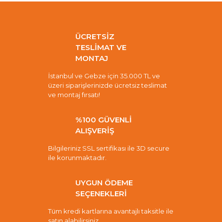
ÜCRETSİZ
TESLİMAT VE
MONTAJ
İstanbul ve Gebze için 35.000 TL ve
üzeri siparişlerinizde ücretsiz teslimat
ve montaj fırsatı!
%100 GÜVENLİ
ALIŞVERİŞ
Bilgileriniz SSL sertifikası ile 3D secure
ile korunmaktadır.
UYGUN ÖDEME
SEÇENEKLERİ
Tüm kredi kartlarına avantajlı taksitle ile
satın alabilirsiniz.