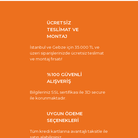
ÜCRETSİZ
TESLİMAT VE
MONTAJ
İstanbul ve Gebze için 35.000 TL ve
üzeri siparişlerinizde ücretsiz teslimat
ve montaj fırsatı!
%100 GÜVENLİ
ALIŞVERİŞ
Bilgileriniz SSL sertifikası ile 3D secure
ile korunmaktadır.
UYGUN ÖDEME
SEÇENEKLERİ
Tüm kredi kartlarına avantajlı taksitle ile
satın alabilirsiniz.