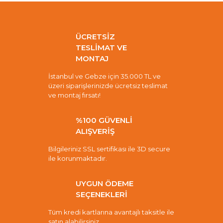
ÜCRETSİZ
TESLİMAT VE
MONTAJ
İstanbul ve Gebze için 35.000 TL ve
üzeri siparişlerinizde ücretsiz teslimat
ve montaj fırsatı!
%100 GÜVENLİ
ALIŞVERİŞ
Bilgileriniz SSL sertifikası ile 3D secure
ile korunmaktadır.
UYGUN ÖDEME
SEÇENEKLERİ
Tüm kredi kartlarına avantajlı taksitle ile
satın alabilirsiniz.